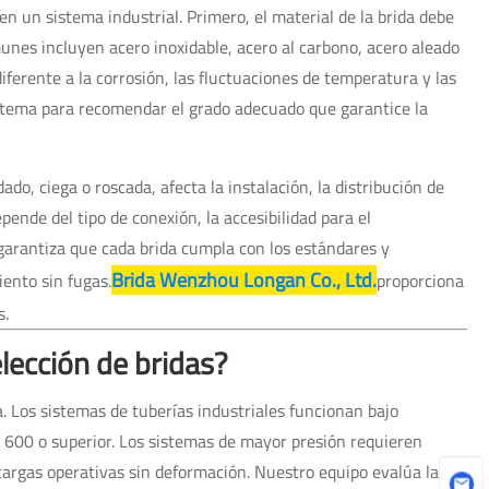
en un sistema industrial. Primero, el material de la brida debe
munes incluyen acero inoxidable, acero al carbono, acero aleado
diferente a la corrosión, las fluctuaciones de temperatura y las
istema para recomendar el grado adecuado que garantice la
ado, ciega o roscada, afecta la instalación, la distribución de
epende del tipo de conexión, la accesibilidad para el
garantiza que cada brida cumpla con los estándares y
Brida Wenzhou Longan Co., Ltd.
ento sin fugas.
proporciona
s.
elección de bridas?
a. Los sistemas de tuberías industriales funcionan bajo
 600 o superior. Los sistemas de mayor presión requieren
cargas operativas sin deformación. Nuestro equipo evalúa la