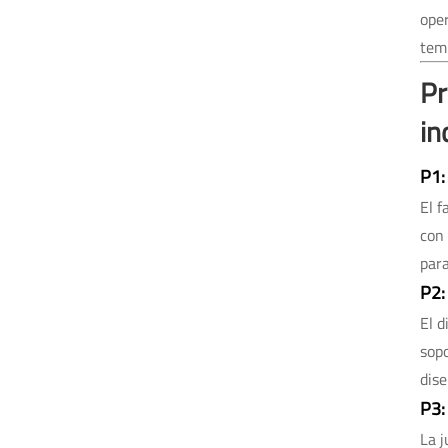
oper
temp
Pr
in
P1:
El f
con 
para
P2:
El d
sopo
dise
P3:
La j