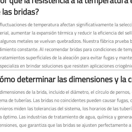
or qué la resistencia a la temperatura
 las bridas?
fluctuaciones de temperatura afectan significativamente la selecci
rial, aumentar la expansión térmica y reducir la eficiencia del se
algunos metales se vuelvan quebradizos. Nuestra fábrica prueba br
dimiento constante. Al recomendar bridas para condiciones de tem
tratamientos superficiales de la aleación para evitar fugas y man
specializa en brindar soluciones que resisten aplicaciones criogén
ómo determinar las dimensiones y la co
dimensiones de la brida, incluido el diámetro, el círculo de pernos,
ema de tuberías. Las bridas no coincidentes pueden causar fugas, 
nieros miden las tolerancias del sistema, los horarios de las tube
a óptimo. Las industrias de tratamiento de agua, química y generac
nsiones, que garantiza que las bridas se ajusten perfectamente a 