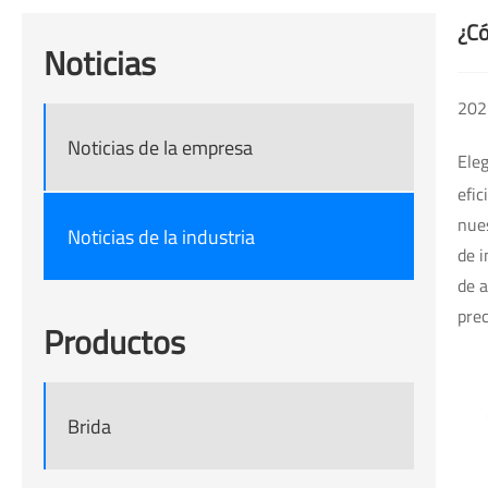
¿Có
Noticias
202
Noticias de la empresa
Eleg
efic
nues
Noticias de la industria
de i
de a
prec
Productos
Brida