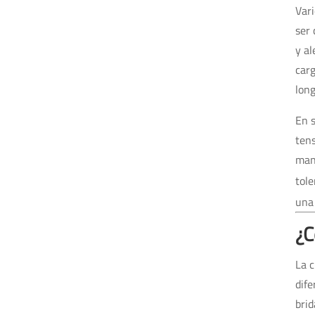
Vari
ser 
y al
carg
lon
En s
tens
mant
tol
una 
¿C
La c
dife
brid