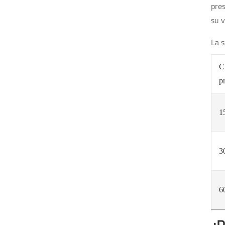
pres
su v
La s
C
p
1
3
6