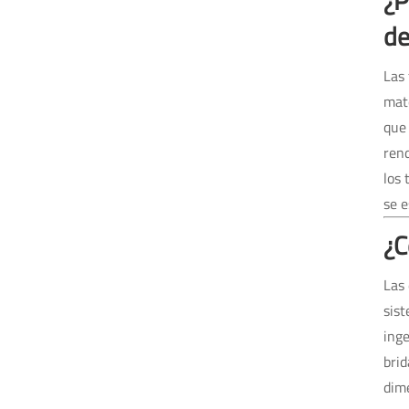
¿P
de
Las 
mate
que 
ren
los 
se e
¿C
Las 
sist
inge
brid
dime