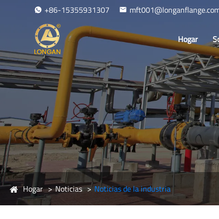
+86-15355931307
mft001@longanflange.co
Hogar
S
Hogar
Noticias
Noticias de la industria