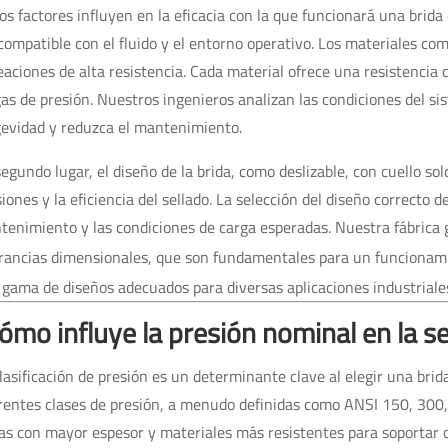
os factores influyen en la eficacia con la que funcionará una brida 
compatible con el fluido y el entorno operativo. Los materiales co
eaciones de alta resistencia. Cada material ofrece una resistencia 
as de presión. Nuestros ingenieros analizan las condiciones del s
gevidad y reduzca el mantenimiento.
egundo lugar, el diseño de la brida, como deslizable, con cuello sold
iones y la eficiencia del sellado. La selección del diseño correcto d
enimiento y las condiciones de carga esperadas. Nuestra fábrica 
erancias dimensionales, que son fundamentales para un funcionami
gama de diseños adecuados para diversas aplicaciones industriale
ómo influye la presión nominal en la s
lasificación de presión es un determinante clave al elegir una brid
rentes clases de presión, a menudo definidas como ANSI 150, 300,
as con mayor espesor y materiales más resistentes para soportar 