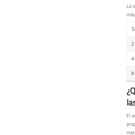
La s
indu
T
2
4
8
¿Q
la
El a
prop
mate